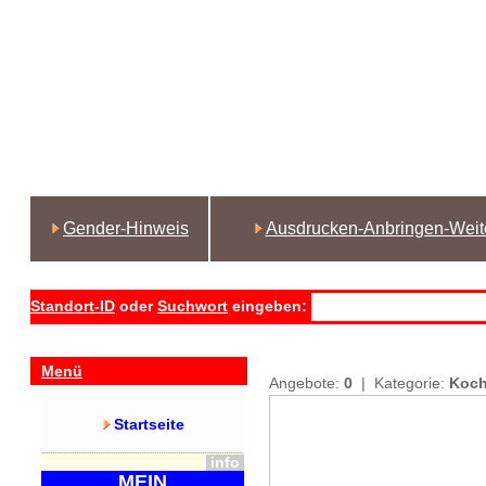
Gender-Hinweis
Ausdrucken-Anbringen-Weit
Standort-ID
oder
Suchwort
eingeben:
Menü
Angebote:
0
| Kategorie:
Koch
Startseite
info
MEIN