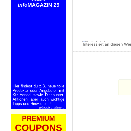
info
MAGAZIN 25
Interessiert an diesen We
Hier findest du z.B. neue tolle
Produkte oder Angebote, mit
Kfz-Handel sowie Discounter-
Aktionen, aber auch wichtige
Tipps und Hinweise ...!
(einfach anklicken)
PREMIUM
COUPONS