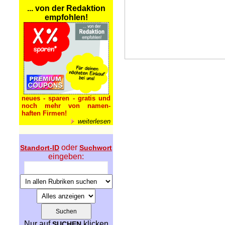
... von der Redaktion
empfohlen!
neues - sparen - gratis und
noch mehr von namen-
haften Firmen!
weiterlesen
oder
Standort-ID
Suchwort
eingeben:
Nur auf
klicken
SUCHEN