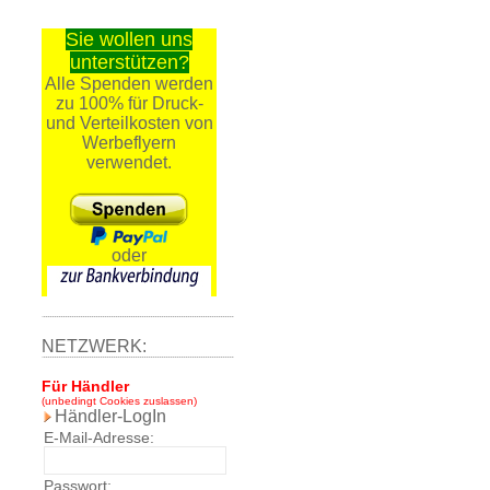
Sie wollen uns
unterstützen?
Alle Spenden werden
zu 100% für Druck-
und Verteilkosten von
Werbeflyern
verwendet.
oder
NETZWERK:
Für Händler
(unbedingt Cookies zuslassen)
Händler-LogIn
E-Mail-Adresse:
Passwort: