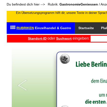
Du befindest dich hier --> Rubrik:
GastronomieGeniessen
/ Anz
Ein Übersetzungsprogramm hilft dir, unsere Texte in deiner Sprach
RUBRIKEN
Einzelhandel & Gastro
Startseite
Pla
oder
eingeben:
Standort-ID
Suchwort